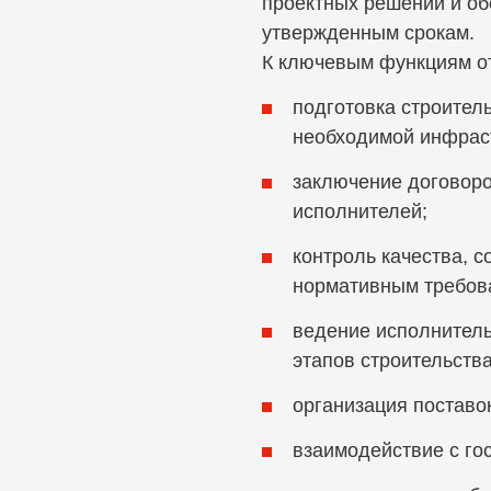
проектных решений и об
утвержденным срокам.
К ключевым функциям от
подготовка строител
необходимой инфраст
заключение договоро
исполнителей;
контроль качества, с
нормативным требов
ведение исполнитель
этапов строительства
организация поставо
взаимодействие с го