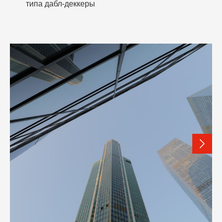
типа дабл-деккеры