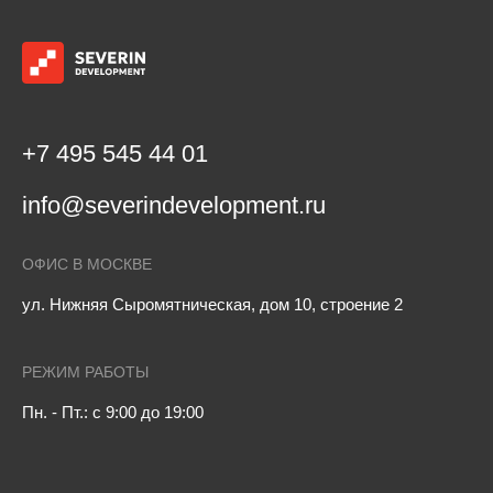
Контроль проектных отклонений и управление
изменениями
Ни один крупный инвестиционно-строительный
проект не обходится без корректировок «на ходу».
Причинами могут стать уточнение геологических
+7 495 545 44 01
данных, необходимость замены оборудования в
рамках импортозамещения или корректировка ТЭП со
info@severindevelopment.ru
стороны заказчика. Без надзора такие изменения
часто превращаются в хаос.
ОФИС В МОСКВЕ
Как SEVERIN DEVELOPMENT управляет
ул. Нижняя Сыромятническая, дом 10, строение 2
изменениями на площадке:
Аудит предложений.
Мы анализируем
РЕЖИМ РАБОТЫ
инициативы подрядчиков по замене материалов
Пн. - Пт.: с 9:00 до 19:00
или технологий. Если предложение несет риски для
качества или безопасности — оно блокируется.
Если же оно технически обосновано и выгодно —