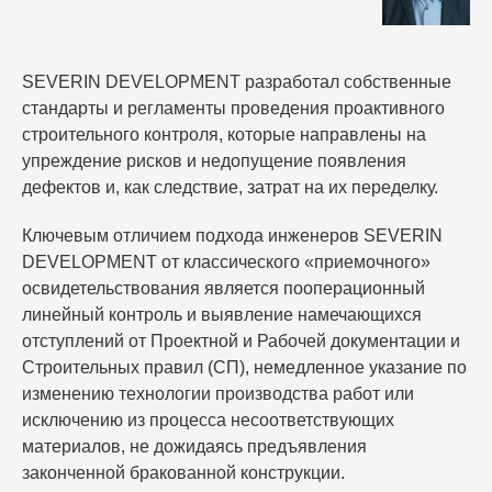
этапе жизненного цикла инвестиционно-
строительного проекта. Мы трансформируем стройку
из зоны неопределенности в прозрачный и строго
SEVERIN DEVELOPMENT разработал собственные
контролируемый процесс, обеспечивая заказчику
стандарты и регламенты проведения проактивного
уверенность в целевом использовании каждого
строительного контроля, которые направлены на
вложенного рубля.
упреждение рисков и недопущение появления
дефектов и, как следствие, затрат на их переделку.
Ключевым отличием подхода инженеров SEVERIN
Почему стоит заказать технадзор в
DEVELOPMENT от классического «приемочного»
строительстве у нас:
освидетельствования является пооперационный
фундаментальные преимущества
линейный контроль и выявление намечающихся
отступлений от Проектной и Рабочей документации и
Строительных правил (СП), немедленное указание по
Рынок услуг технического надзора и аудита в
изменению технологии производства работ или
Московском регионе перенасыщен предложениями,
исключению из процесса несоответствующих
однако качество исполнения данных функций часто
материалов, не дожидаясь предъявления
остается формальным или поверхностным. SEVERIN
законченной бракованной конструкции.