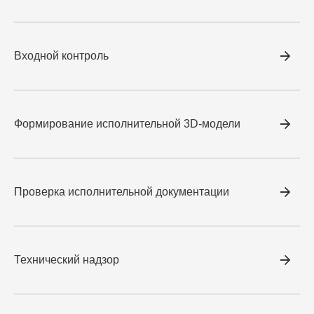
Проверяем сертификаты, паспорта и акты в
реальном времени. Корректный пакет документов
— залог получения ЗОС без задержек.
Входной контроль
Мониторинг графика работ.
Анализируем
«критический путь» проекта и предлагаем
корректирующие меры при отставании.
Формирование исполнительной 3D-модели
Методология: виды строительного контроля
Эффективный надзор — это не разовая инспекция, а
многоступенчатая экспертиза. Мы выстраиваем
Проверка исполнительной документации
работу на базе четырех фундаментальных уровней
контроля, обеспечивающих комплексную
безопасность:
Технический надзор
Входной контроль материально-технических
ресурсов (МТР). Данный этап реализуется еще до
того, как материалы будут применены в деле. Мы