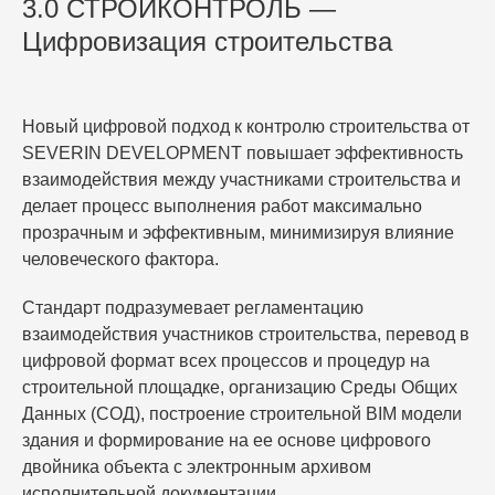
3.0 СТРОЙКОНТРОЛЬ —
Глубокая отраслевая экспертиза.
Мы
обеспечиваем контроль на объектах любой
Цифровизация строительства
сложности:
от жилой и коммерческой
недвижимости до высокотехнологичных
объектов промышленности, энергетики и
Новый цифровой подход к контролю строительства от
горнодобывающей отрасли.
Это позволяет
SEVERIN DEVELOPMENT повышает эффективность
предлагать заказчикам оптимальные инженерные
взаимодействия между участниками строительства и
решения, повышающие рентабельность проекта.
делает процесс выполнения работ максимально
Цифровая трансформация контроля.
Мы
прозрачным и эффективным, минимизируя влияние
исключили из своей работы архаичную бумажную
человеческого фактора.
документацию. Каждый инженер нашей службы
контроля имеет планшет с программным
Стандарт подразумевает регламентацию
обеспечением
SIGNAL (собственная разработка
взаимодействия участников строительства, перевод в
группы компаний)
. Все результаты осмотров,
цифровой формат всех процессов и процедур на
предписания, замеры и фотофиксация дефектов
строительной площадке, организацию Среды Общих
мгновенно синхронизируются в облаке. Заказчик
Данных (СОД), построение строительной BIM модели
через персональный дашборд видит реальную
здания и формирование на ее основе цифрового
динамику стройки в режиме 24/7.
двойника объекта с электронным архивом
Кадровый капитал и профессиональные
исполнительной документации.