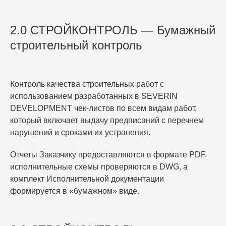
DEVELOPMENT коренным образом меняет
парадигму контроля, объединяя классическую школу
советского и российского инженерного дела с
2.0 СТРОЙКОНТРОЛЬ — Бумажный
передовыми цифровыми технологиями управления
строительный контроль
проектами.
Преимущества компании:
Контроль качества строительных работ с
Опыт федерального масштаба.
За два
использованием разработанных в SEVERIN
десятилетия непрерывной практики мы накопили
DEVELOPMENT чек-листов по всем видам работ,
портфель, включающий более 500 проектов.
который включает выдачу предписаний с перечнем
Общий объем средств, проинвестированных в
нарушений и сроками их устранения.
строительство под контролем нашей компании,
Отчеты Заказчику предоставляются в формате PDF,
превышает 1,1 трлн рублей, а совокупная
исполнительные схемы проверяются в DWG, а
площадь реализованных объектов — 15 млн
комплект Исполнительной документации
кв. м.
География нашей деятельности охватывает
формируется в «бумажном» виде.
170 городов России, что позволило нам выработать
эффективные алгоритмы работы в разных
геологических и климатических условиях.