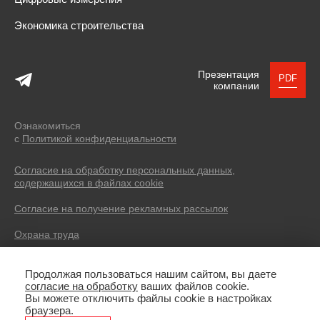
Экономика строительства
Презентация
PDF
компании
Ознакомиться
с
Политикой конфиденциальности
Согласие на обработку персональных данных,
содержащихся в файлах cookie
Согласие на получение рекламных рассылок
Охрана труда
© 2004 — 2026 SEVERIN DEVELOPMENT.
Продолжая пользоваться нашим сайтом, вы даете
Все права защищены. Все фотоматериалы, размещенные на
согласие на обработку
ваших файлов cookie.
сайте, имеют лицензии, не являются рекламой, носят
Вы можете отключить файлы cookie в настройках
иллюстративный характер. Копирование текстов без указания
браузера.