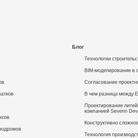
Блог
Технологии строительс
BIM-моделирование в 
ов
Согласование проектно
катков
В чем разница между 
Проектирование литей
компанией Severin Dev
ксов
Конструктивно сложное
эродромов
Технология производс