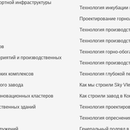
портной инфраструктуры
Технология инкубации
Проектирование горно
Технология производс
Технология производст
ов
Технология горно-обог
риятий и производственных
Технология производс
ских комплексов
Технология глубокой п
ого завода
Как мы строили Sky VI
инновационных кластеров
Как строили завод в К
ственных зданий
Технология проектиро
Технология опреснени
оружений
Генеральный подряд в 