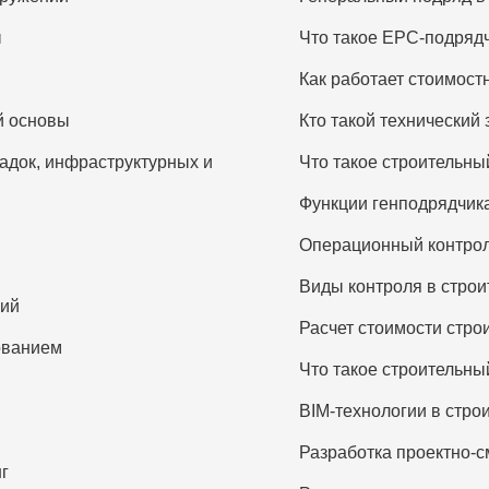
ы
Что такое EPC-подряд
Как работает стоимос
й основы
Кто такой технический 
док, инфраструктурных и
Что такое строительны
Функции генподрядчика
Операционный контрол
Виды контроля в строи
ний
Расчет стоимости стро
ованием
Что такое строительны
BIM-технологии в стро
Разработка проектно-
г