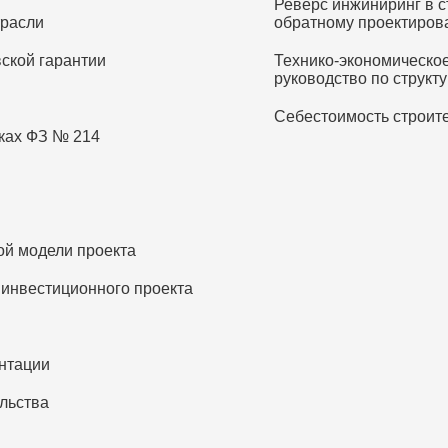
Реверс инжиниринг в с
трасли
обратному проектиро
ской гарантии
Технико-экономическое
руководство по структу
Себестоимость строите
ках ФЗ № 214
ой модели проекта
 инвестиционного проекта
ентации
льства