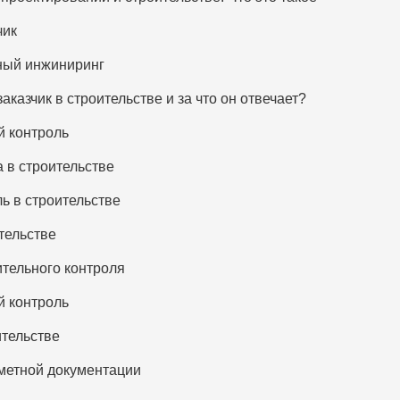
чик
тный инжиниринг
заказчик в строительстве и за что он отвечает?
й контроль
 в строительстве
ь в строительстве
тельстве
ительного контроля
й контроль
ительстве
сметной документации