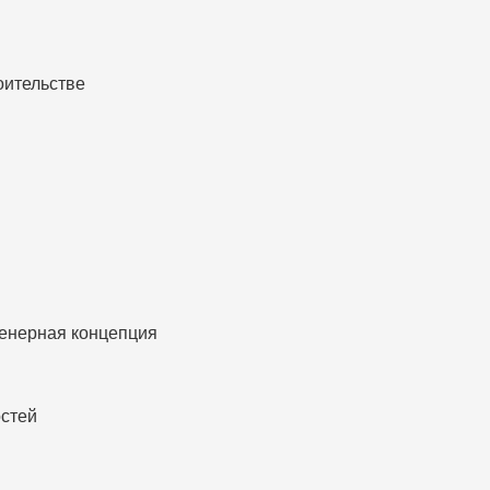
оительстве
енерная концепция
стей