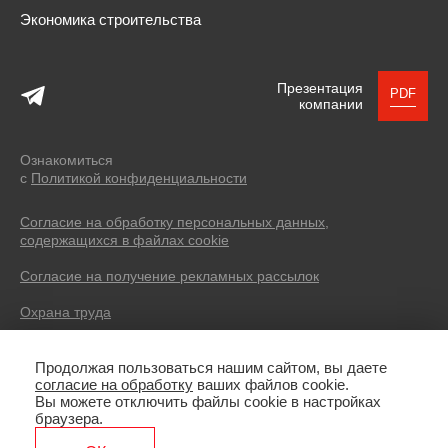
Экономика строительства
Презентация
PDF
компании
Ознакомиться
с
Политикой конфиденциальности
Согласие на обработку персональных данных,
содержащихся в файлах cookie
Согласие на получение рекламных рассылок
Охрана труда
© 2004 — 2026 SEVERIN DEVELOPMENT.
Продолжая пользоваться нашим сайтом, вы даете
Все права защищены. Все фотоматериалы, размещенные на
согласие на обработку
ваших файлов cookie.
сайте, имеют лицензии, не являются рекламой, носят
Вы можете отключить файлы cookie в настройках
иллюстративный характер. Копирование текстов без указания
браузера.
источника запрещено.