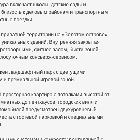
ура включает школы, детские сады и
 близость к деловым районам и транспортным
тные поездки.
р приватной территории на «Золотом острове»
х уникальных зданий. Внутренняя закрытая
реговорными, фитнес-залом, бьюти-зоной,
глосуточным консьерж-сервисом.
ожен ландшафтный парк с цветущими
 и премиальной игровой зоной.
1 просторная квартира с потолками высотой от
омнатных до пентхаусов, городских вилл и
втомобилей предусмотрен двухуровневый
места с гостевой парковкой и специальными
.
нными системами комфорта: вентиляцией с