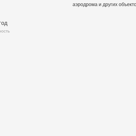
аэродрома и других объекто
год
ность