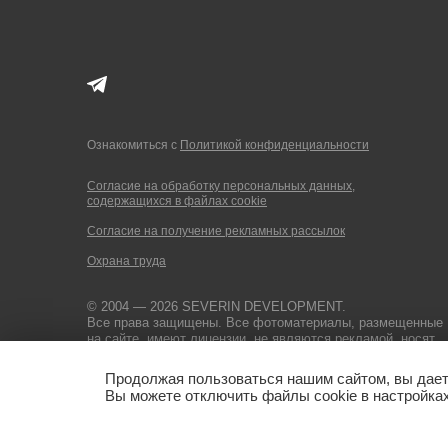
Ознакомиться
с
Политикой конфиденциальности
Согласие на обработку персональных данных,
содержащихся в файлах cookie
Согласие на получение рекламных рассылок
Охрана труда
© 2004 — 2026 SEVERIN DEVELOPMENT.
Все права защищены. Все фотоматериалы, размещенные
на сайте, имеют лицензии, не являются рекламой, носят
иллюстративный характер. Копирование текстов без
указания источника запрещено.
Продолжая пользоваться нашим сайтом, вы дае
Вы можете отключить файлы cookie в настройках