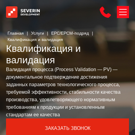
Главная
|
Услуги
|
EPC/EPCM-подряд
|
Квалификация и валидация
Квалификация и
валидация
Валидация процесса (Process Validation — PV) —
документальное подтверждение достижения
заданных параметров технологического процесса,
требуемой эффективности, стабильности качества
производства, удовлетворяющего нормативным
требованиям к продукции и установленным
стандартам ее качества
ЗАКАЗАТЬ ЗВОНОК