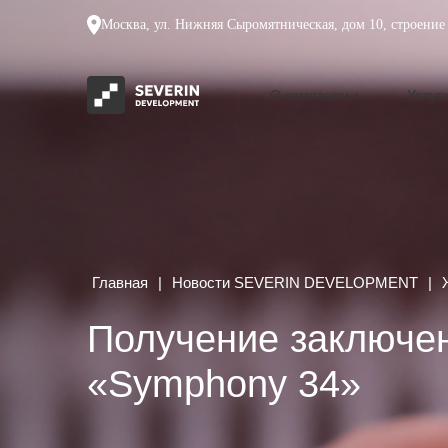
Москва, ул. Нижняя Сыромятническая, дом 10, строение 
О компании
Услуг
Главная
|
Новости SEVERIN DEVELOPMENT
|
Получение заключен
«Symphony 34»