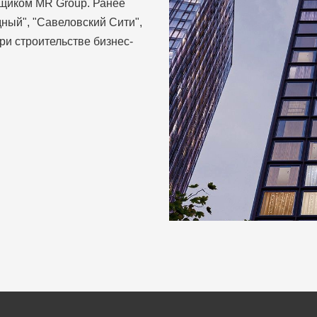
йщиком MR Group. Ранее
ный", "Савеловский Сити",
при строительстве бизнес-