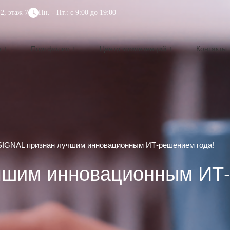
2, этаж 7
Пн. - Пт.: с 9:00 до 19:00
и
Портфолио
Центр компетенций
Контакты
SIGNAL признан лучшим инновационным ИТ-решением года!
чшим инновационным ИТ