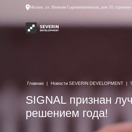
Москва, ул. Нижняя Сыромятническая, дом 10, строение 
О компании
Услуг
Главная
|
Новости SEVERIN DEVELOPMENT
|
SIGNAL признан лу
решением года!