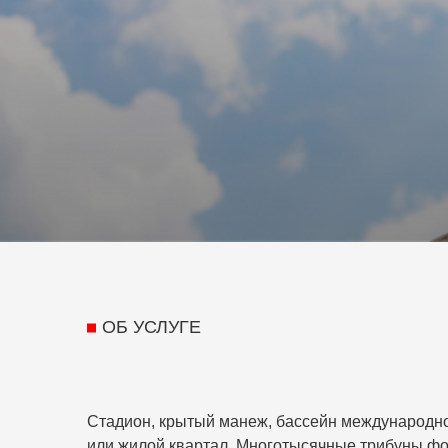
ОБ УСЛУГЕ
Стадион, крытый манеж, бассейн международно
или жилой квартал. Многотысячные трибуны фо