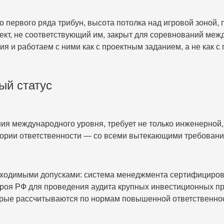
до первого ряда трибун, высота потолка над игровой зоной
ъект, не соответствующий им, закрыт для соревнований меж
ия и работаем с ними как с проектным заданием, а не как с
ый статус
ния международного уровня, требует не только инженерной,
гории ответственности — со всеми вытекающими требовани
димыми допусками: система менеджмента сертифицирован
троя РФ для проведения аудита крупных инвестиционных пр
оторые рассчитываются по нормам повышенной ответственно