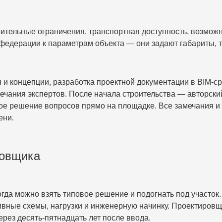
оительные ограничения, транспортная доступность, возможн
едерации к параметрам объекта — они задают габариты, т
и концепции, разработка проектной документации в BIM-ср
ания экспертов. После начала строительства — авторский
ное решение вопросов прямо на площадке. Все замечания 
ени.
ровщика
гда можно взять типовое решение и подогнать под участок.
вные схемы, нагрузки и инженерную начинку. Проектировщи
ерез десять-пятнадцать лет после ввода.