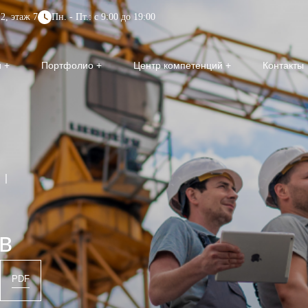
2, этаж 7
Пн. - Пт.: с 9:00 до 19:00
и
Портфолио
Центр компетенций
Контакты
|
в
PDF