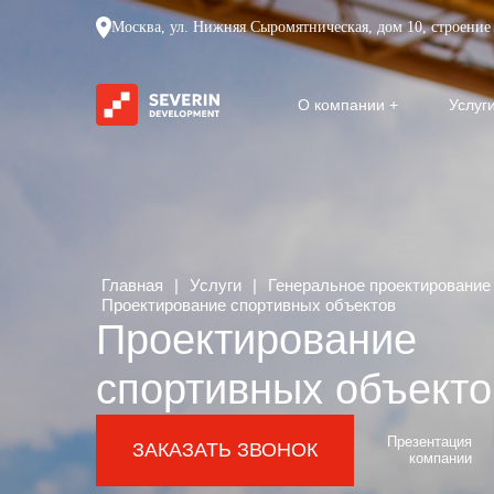
Москва, ул. Нижняя Сыромятническая, дом 10, строение 
О компании
Услуг
Главная
|
Услуги
|
Генеральное проектирование
Проектирование спортивных объектов
Проектирование
спортивных объекто
Презентация
ЗАКАЗАТЬ ЗВОНОК
компании