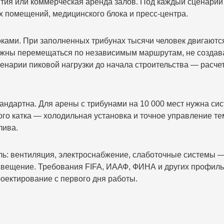
тия или коммерческая аренда залов. Под каждый сценарий
их помещений, медицинского блока и пресс-центра.
ками. При заполненных трибунах тысячи человек двигаютс
лжны перемещаться по независимым маршрутам, не создав
нарии пиковой нагрузки до начала строительства — расчетн
андартна. Для арены с трибунами на 10 000 мест нужна си
го катка — холодильная установка и точное управление те
лива.
ль: вентиляция, электроснабжение, слаботочные системы 
свещение. Требования FIFA, ИААФ, ФИНА и других профильн
оектирование с первого дня работы.