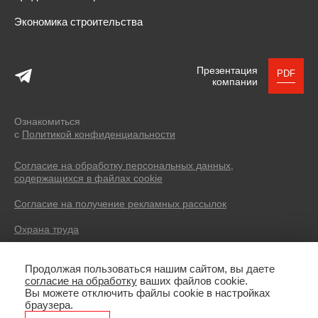
Экономика строительства
Презентация
PDF
компании
Ознакомиться
с
Политикой конфиденциальности
Согласие на обработку персональных данных,
содержащихся в файлах cookie
Согласие на получение рекламных рассылок
Охрана труда
© 2004 — 2026 SEVERIN DEVELOPMENT.
Продолжая пользоваться нашим сайтом, вы даете
Все права защищены. Все фотоматериалы, размещенные на
согласие на обработку
ваших файлов cookie.
сайте, имеют лицензии, не являются рекламой, носят
Вы можете отключить файлы cookie в настройках
иллюстративный характер. Копирование текстов без указания
браузера.
источника запрещено.