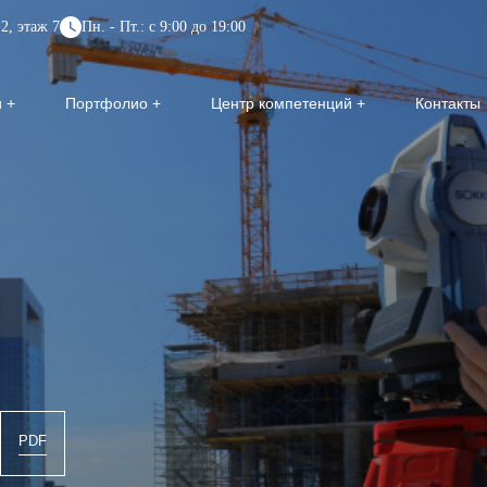
2, этаж 7
Пн. - Пт.: с 9:00 до 19:00
и
Портфолио
Центр компетенций
Контакты
PDF