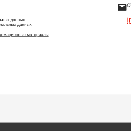
О
i
льных данных
ональных данных
ормационные материалы