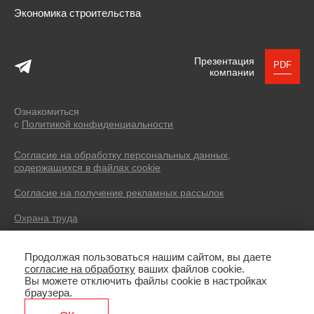
Экономика строительства
Презентация
PDF
компании
Ознакомиться
с
Политикой конфиденциальности
Согласие на обработку персональных данных,
содержащихся в файлах cookie
Согласие на получение рекламных рассылок
Охрана труда
© 2004 — 2026 SEVERIN DEVELOPMENT.
Продолжая пользоваться нашим сайтом, вы даете
Все права защищены. Все фотоматериалы, размещенные на
согласие на обработку
ваших файлов cookie.
сайте, имеют лицензии, не являются рекламой, носят
Вы можете отключить файлы cookie в настройках
иллюстративный характер. Копирование текстов без указания
браузера.
источника запрещено.