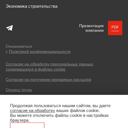
Экономика строительства
Презентация
PDF
компании
Ознакомиться
с
Политикой конфиденциальности
Согласие на обработку персональных данных,
содержащихся в файлах cookie
Согласие на получение рекламных рассылок
Охрана труда
© 2004 — 2026 SEVERIN DEVELOPMENT.
Продолжая пользоваться нашим сайтом, вы даете
Все права защищены. Все фотоматериалы, размещенные на
согласие на обработку
ваших файлов cookie.
сайте, имеют лицензии, не являются рекламой, носят
Вы можете отключить файлы cookie в настройках
иллюстративный характер. Копирование текстов без указания
браузера.
источника запрещено.